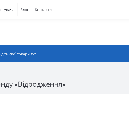
истувача
Блог
Контакти
онду «Відродження»