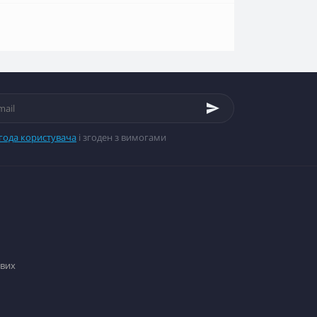
года користувача
і згоден з вимогами
вих