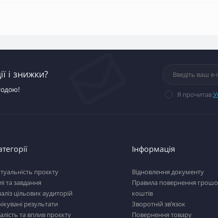
ї і знижки?
годою!
Я прочитав
У
атегорії
Інформація
туальність проєкту
Відновлення документу
лі та завдання
Правила повернення грошо
аліз цільових аудиторій
коштів
ікувані результати
Зворотній зв’язок
алість та вплив проєкту
Повернення товару