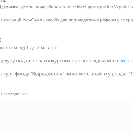
мад.
Підтримка зусиль щодо збереження стійкої демократії в Україні т
ї інтеграції України як засобу для впровадження реформ у сфер
:
тягом від 1 до 2 місяців.
оцедуру подачі позаконкурсних проєктів відвідайте
сайт ф
онкурс фонду "Відродження" ви можете знайти у розділі "
Перегляди: 1447