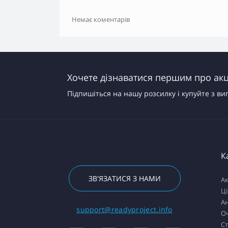
Немає коментарів
Хочете дізнаватися першим про акці
Підпишіться на нашу розсилку і купуйте з ви
К
ЗВ'ЯЗАТИСЯ З НАМИ
Ак
Ці
Ан
support@readyproject.info
Оч
Ст