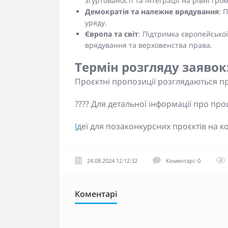
згуртованості та інтеграції на рівні гро
Демократія та належне врядування
: 
уряду.
Європа та світ
: Підтримка європейсько
врядування та верховенства права.
Термін розгляду заявок
Проєктні пропозиції розглядаються про
???? Для детальної інформації про пр
І
деї для позаконкурсних проєктів на к
24.08.2024 12:12:32
Коментарі: 0
Коментарі