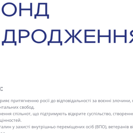
:
прияє притягненню росії до відповідальності за воєнні злочини
нтальних свобод.
цнення спільнот, що підтримують відкрите суспільство, створенн
цінностей.
галин у захисті внутрішньо переміщених осіб (ВПО), ветеранів в