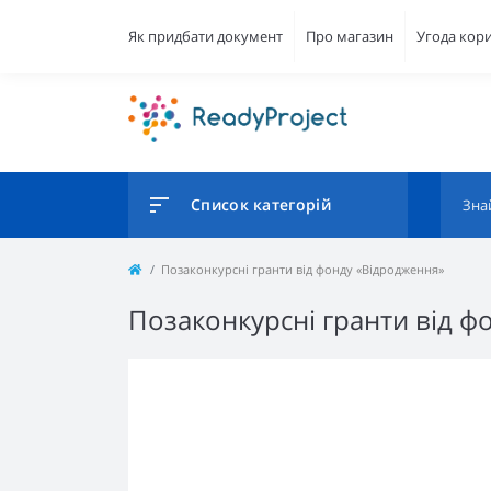
Як придбати документ
Про магазин
Угода кор
Список категорій
Позаконкурсні гранти від фонду «Відродження»
Позаконкурсні гранти від ф