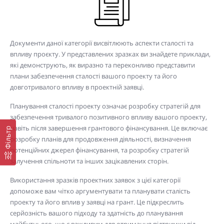
Документи даної категорії висвітлюють аспекти сталості та
впливу проєкту. У представлених зразках ви знайдете приклади,
які демонструють, як виразно та переконливо представити
плани забезпечення сталості вашого проекту та його
довготривалого впливу в проектній заявці.
Планування сталості проекту означає розробку стратегій для
забезпечення тривалого позитивного впливу вашого проекту,
навіть після завершення грантового фінансування. Це включає
Фільтр
розробку планів для продовження діяльності, визначення
потенційних джерел фінансування, та розробку стратегій
залучення спільноти та інших зацікавлених сторін.
Використання зразків проектних заявок з цієї категорії
допоможе вам чітко аргументувати та планувати сталість
проекту та його вплив у заявці на грант. Це підкреслить
серйозність вашого підходу та здатність до планування